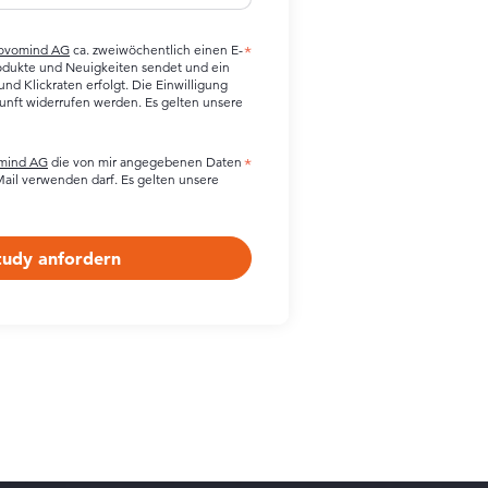
ovomind AG
ca. zweiwöchentlich einen E-
*
rodukte und Neuigkeiten sendet und ein
nd Klickraten erfolgt. Die Einwilligung
kunft widerrufen werden. Es gelten unsere
mind AG
die von mir angegebenen Daten
*
ail verwenden darf. Es gelten unsere