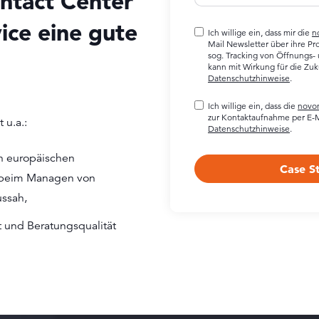
ontact Center
ce eine gute
Ich willige ein, dass mir die
n
Mail Newsletter über ihre P
sog. Tracking von Öffnungs- u
kann mit Wirkung für die Zu
Datenschutzhinweise
.
Ich willige ein, dass die
novo
zur Kontaktaufnahme per E-M
 u.a.:
Datenschutzhinweise
.
n europäischen
n beim Managen von
ussah,
 und Beratungsqualität